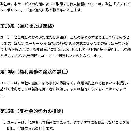
当社は，本サービスの利用によって取得する個人情報については，当社「プライバ
シーポリシー」に従い適切に取り扱うものとします。
第13条（通知または連絡）
ユーザーと当社との間の通知または連絡は，当社の定める方法によって行うものと
します。当社は,ユーザーから,当社が別途定める方式に従った変更届け出がない限
り,現在登録されている連絡先が有効なものとみなして当該連絡先へ通知または連絡
を行い,これらは,発信時にユーザーへ到達したものとみなします。
第14条（権利義務の譲渡の禁止）
ユーザーは，当社の書面による事前の承諾なく，利用契約上の地位または本規約に
基づく権利もしくは義務を第三者に譲渡し，または担保に供することはできませ
ん。
第15条（反社会的勢力の排除）
ユーザーは、現在および将来にわたって、次のいずれにも該当しないことを表
明し、保証するものとします。