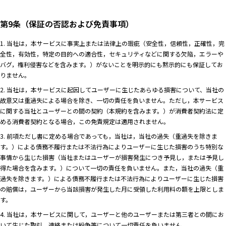
第9条（保証の否認および免責事項）
1. 当社は，本サービスに事実上または法律上の瑕疵（安全性，信頼性，正確性，完
全性，有効性，特定の目的への適合性，セキュリティなどに関する欠陥，エラーや
バグ，権利侵害などを含みます。）がないことを明示的にも黙示的にも保証してお
りません。
2. 当社は，本サービスに起因してユーザーに生じたあらゆる損害について、当社の
故意又は重過失による場合を除き、一切の責任を負いません。ただし，本サービス
に関する当社とユーザーとの間の契約（本規約を含みます。）が消費者契約法に定
める消費者契約となる場合，この免責規定は適用されません。
3. 前項ただし書に定める場合であっても，当社は，当社の過失（重過失を除きま
す。）による債務不履行または不法行為によりユーザーに生じた損害のうち特別な
事情から生じた損害（当社またはユーザーが損害発生につき予見し，または予見し
得た場合を含みます。）について一切の責任を負いません。また，当社の過失（重
過失を除きます。）による債務不履行または不法行為によりユーザーに生じた損害
の賠償は，ユーザーから当該損害が発生した月に受領した利用料の額を上限としま
す。
4. 当社は，本サービスに関して，ユーザーと他のユーザーまたは第三者との間にお
いて生じた取引，連絡または紛争等について一切責任を負いません。