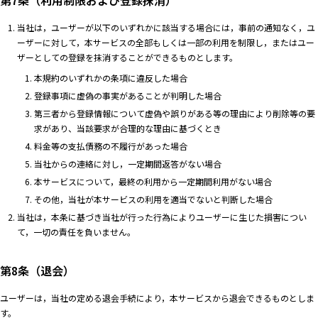
第7条（利用制限および登録抹消）
当社は，ユーザーが以下のいずれかに該当する場合には，事前の通知なく，ユ
ーザーに対して，本サービスの全部もしくは一部の利用を制限し，またはユー
ザーとしての登録を抹消することができるものとします。
本規約のいずれかの条項に違反した場合
登録事項に虚偽の事実があることが判明した場合
第三者から登録情報について虚偽や誤りがある等の理由により削除等の要
求があり、当該要求が合理的な理由に基づくとき
料金等の支払債務の不履行があった場合
当社からの連絡に対し，一定期間返答がない場合
本サービスについて，最終の利用から一定期間利用がない場合
その他，当社が本サービスの利用を適当でないと判断した場合
当社は，本条に基づき当社が行った行為によりユーザーに生じた損害につい
て，一切の責任を負いません。
第8条（退会）
ユーザーは，当社の定める退会手続により，本サービスから退会できるものとしま
す。