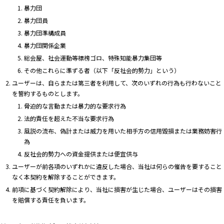
暴力団
暴力団員
暴力団準構成員
暴力団関係企業
総会屋、社会運動等標榜ゴロ、特殊知能暴力集団等
その他これらに準ずる者（以下「反社会的勢力」という）
ユーザーは、自らまたは第三者を利用して、次のいずれの行為も行わないこと
を誓約するものとします。
脅迫的な言動または暴力的な要求行為
法的責任を超えた不当な要求行為
風説の流布、偽計または威力を用いた相手方の信用毀損または業務妨害行
為
反社会的勢力への資金提供または便宜供与
ユーザーが前各項のいずれかに違反した場合、当社は何らの催告を要すること
なく本契約を解除することができます。
前項に基づく契約解除により、当社に損害が生じた場合、ユーザーはその損害
を賠償する責任を負います。