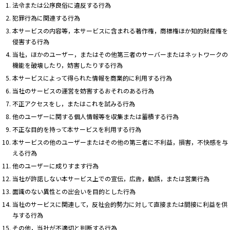
法令または公序良俗に違反する行為
犯罪行為に関連する行為
本サービスの内容等，本サービスに含まれる著作権，商標権ほか知的財産権を
侵害する行為
当社，ほかのユーザー，またはその他第三者のサーバーまたはネットワークの
機能を破壊したり，妨害したりする行為
本サービスによって得られた情報を商業的に利用する行為
当社のサービスの運営を妨害するおそれのある行為
不正アクセスをし，またはこれを試みる行為
他のユーザーに関する個人情報等を収集または蓄積する行為
不正な目的を持って本サービスを利用する行為
本サービスの他のユーザーまたはその他の第三者に不利益，損害，不快感を与
える行為
他のユーザーに成りすます行為
当社が許諾しない本サービス上での宣伝，広告，勧誘，または営業行為
面識のない異性との出会いを目的とした行為
当社のサービスに関連して，反社会的勢力に対して直接または間接に利益を供
与する行為
その他，当社が不適切と判断する行為